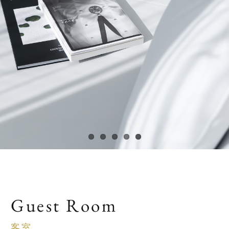
Guest Room
客室