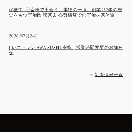
保護中: 心斎橋で出会う、本物の一服。創業157年の歴
史をもつ宇治園 喫茶去 心斎橋店での宇治抹茶体験
2026年7月24日
[ レストラン AWA SUSHI 泡鮨 ] 営業時間変更のお知ら
せ
>
新着情報一覧