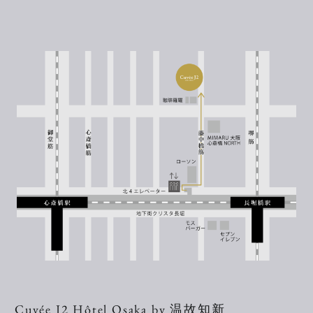
Cuvée J2 Hôtel Osaka by 温故知新