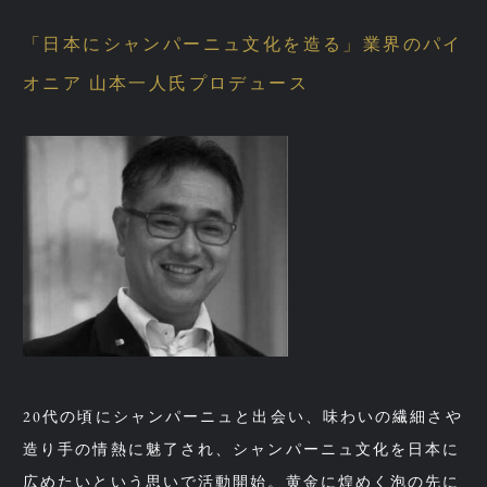
「⽇本にシャンパーニュ⽂化を造る」
業界のパイ
オニア ⼭本⼀⼈⽒プロデュース
20代の頃にシャンパーニュと出会い、味わいの繊細さや
造り⼿の情熱に魅了され、シャンパーニュ⽂化を⽇本に
広めたいという思いで活動開始。
⻩⾦に煌めく泡の先に