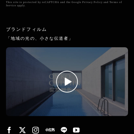
This site is protected by reCAPTCHA and the Google
Privacy Policy
and
Terms of
Service
apply.
ブランドフィルム
「地域の光の、小さな伝道者」