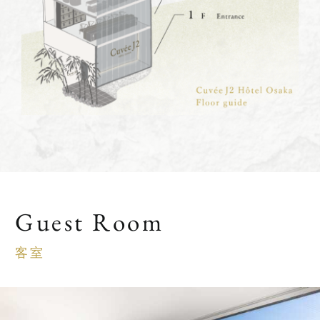
Guest Room
客室