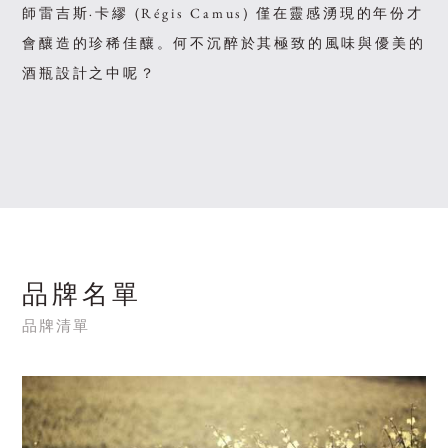
師雷吉斯·卡繆 (Régis Camus) 僅在靈感湧現的年份才
會釀造的珍稀佳釀。何不沉醉於其極致的風味與優美的
酒瓶設計之中呢？
品牌名單
品牌清單