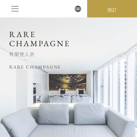
Skip
預訂
to
content
RARE
CHAMPAGNE
尊榮雙人房
RARE CHAMPAGNE