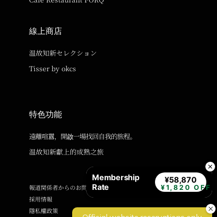
線上商店
温故知新セレクション
Tisser by okcs
特色功能
遠離喧囂，開啟一場找回自我的旅程。
温故知新獻上的成熟之旅
Membership
¥58,870
Rate
報道関係者からのお問い合わせ
¥1,820 OFF
採用情報
隱私權政策