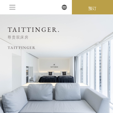
Skip
预订
to
content
TAITTINGER.
尊贵双床房
TAITTINGER