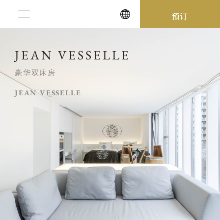
Skip
预订
to
content
JEAN VESSELLE
豪华双床房
JEAN VESSELLE