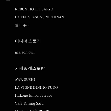
REBUN HOTEL SARYO
HOTEL SEASONS NICHINAN
일 아주리
어나더 스토리
maison owl
카페 & 레스토랑
AWA SUSHI
LA VIGNE DINING FUDO
Hakone Emoa Terrace
Cafe Dining Safu
Miyama Cafe PUUT