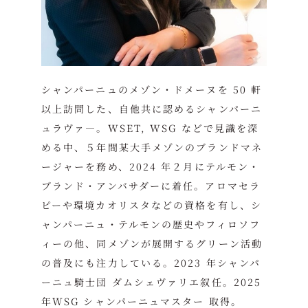
シャンパーニュのメゾン・ドメーヌを 50 軒
以上訪問した、自他共に認めるシャンパーニ
ュラヴァ―。WSET, WSG などで見識を深
める中、５年間某大手メゾンのブランドマネ
ージャーを務め、2024 年２月にテルモン・
ブランド・アンバサダーに着任。アロマセラ
ピーや環境カオリスタなどの資格を有し、シ
ャンパーニュ・テルモンの歴史やフィロソフ
ィーの他、同メゾンが展開するグリーン活動
の普及にも注力している。2023 年シャンパ
ーニュ騎士団 ダムシェヴァリエ叙任。2025
年WSG シャンパーニュマスター 取得。