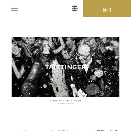
Skip
预订
to
content