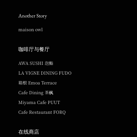
Another Story
maison owl
咖啡厅与餐厅
AWA SUSHI 泡鮨
LA VIGNE DINING FUDO
箱根 Emoa Terrace
Cafe Dining 茶枫
Miyama Cafe PUUT
Cafe Restaurant FORQ
在线商店